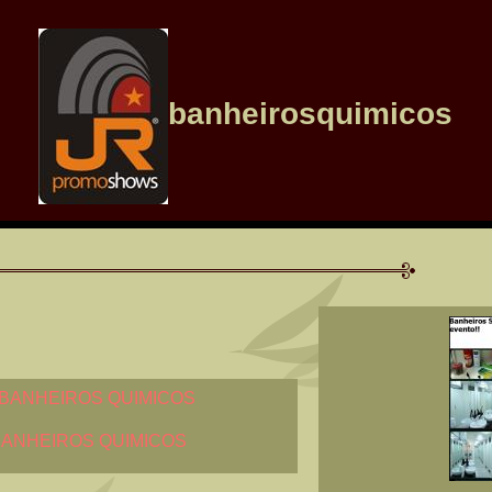
banheirosquimicos
ANHEIROS QUIMICOS