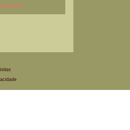
otos Outros
isitas
vacidade