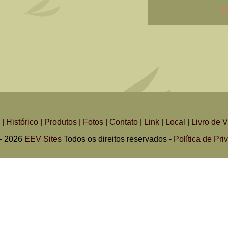
F
|
Histórico
|
Produtos
|
Fotos
|
Contato
|
Link
|
Local
|
Livro de V
- 2026
EEV Sites
Todos os direitos reservados -
Política de Pri