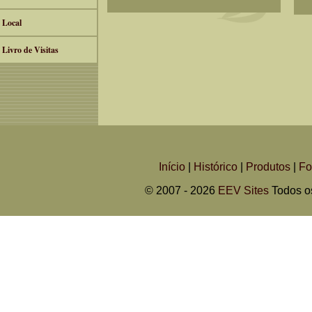
Local
Livro de Visitas
Início
|
Histórico
|
Produtos
|
Fo
© 2007 - 2026
EEV Sites
Todos os